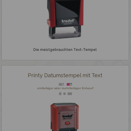
Günstige Stempel
Professionelle Stempel
Stempelplatte
Die meistgebrauchten Text-Tempel
Holzstempel und Royal Mark
Printy Datumstempel mit Text
Spezialstempel
einfarbiger oder mehrfarbiger Entwurf
Fertigstempel
Zubehör