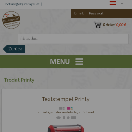
hotline@123stempel.at |
Email:
Passwort:
0 Artikel
0,00 €
Zurück
Registration
Trodat Printy
Trodat Printy
Textstempel Printy
Textstempel Printy
Printy Datumstempel mit Text
einfarbiger oder mehrfarbiger Entwurf
Printy - Ziffernstempel mit Text
Taschenstempel