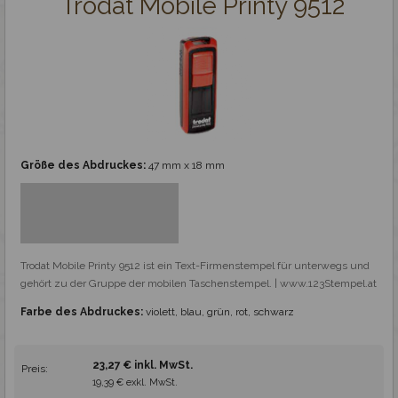
Trodat Mobile Printy 9512
Günstige Stempel
Professionelle Stempel
Stempelplatte
Größe des Abdruckes:
47 mm x 18 mm
Holzstempel und Royal Mark
Spezialstempel
Trodat Mobile Printy 9512 ist ein Text-Firmenstempel für unterwegs und 
gehört zu der Gruppe der mobilen Taschenstempel. | www.123Stempel.at
Fertigstempel
Farbe des Abdruckes:
violett, blau, grün, rot, schwarz
Zubehör
23,27 € inkl. MwSt.
Preis:
19,39 € exkl. MwSt.