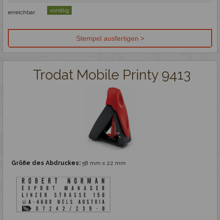
vorrätig
erreichbar:
Gravieren
Trodat Mobile Printy 9413
Größe des Abdruckes:
58 mm x 22 mm