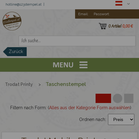
hotline@123stempel.at |
Email:
Passwort:
0 Artikel
0,00 €
Zurück
Registration
Trodat Printy
Taschenstempel
Trodat Printy
>
Textstempel Printy
Filtern nach Form: (
Alles aus der Kategorie Form auswählen
)
Printy Datumstempel mit Text
Ordnen nach:
Printy - Ziffernstempel mit Text
Taschenstempel