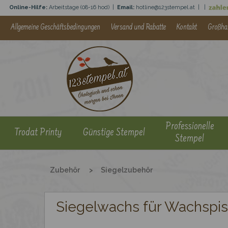
Online-Hilfe:
Arbeitstage (08-16 hod)
|
Email:
hotline@123stempel.at |
|
Allgemeine Geschäftsbedingungen
Versand und Rabatte
Kontakt
Großha
Professionelle
Trodat Printy
Günstige Stempel
Stempel
Zubehör
>
Siegelzubehör
Siegelwachs für Wachspist