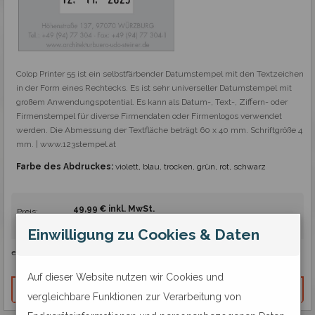
Colop Printer 55 ist ein selbstfärbender Datumstempel mit den Textzeichen 
in der Form eines Rechtecks. Es ist sehr universeller Datumstempel mit 
großem Anwendungspotential. Es kann als Datum-, Text-, Ziffern- oder 
Firmenstempel für diverse Firmendaten oder Firmenlogos verwendet 
werden. Die Abmessung der Textfläche beträgt 60 x 40 mm. Schriftgröße 4 
mm. | www.123stempel.at
Farbe des Abdruckes:
violett, blau, trocken, grün, rot, schwarz
49,99 € inkl. MwSt.
Preis:
41,66 € exkl. MwSt.
Einwilligung zu Cookies & Daten
vorrätig
erreichbar:
Auf dieser Website nutzen wir Cookies und
vergleichbare Funktionen zur Verarbeitung von