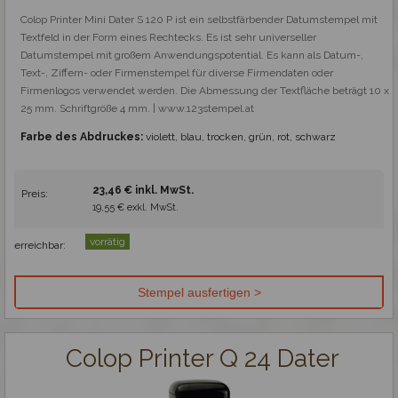
Colop Printer Mini Dater S 120 P ist ein selbstfärbender Datumstempel mit 
Textfeld in der Form eines Rechtecks. Es ist sehr universeller 
Datumstempel mit großem Anwendungspotential. Es kann als Datum-, 
Text-, Ziffern- oder Firmenstempel für diverse Firmendaten oder 
Firmenlogos verwendet werden. Die Abmessung der Textfläche beträgt 10 x 
25 mm. Schriftgröße 4 mm. | www.123stempel.at
Farbe des Abdruckes:
violett, blau, trocken, grün, rot, schwarz
23,46 € inkl. MwSt.
Preis:
19,55 € exkl. MwSt.
vorrätig
erreichbar:
Colop Printer Q 24 Dater