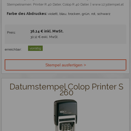
Stempelnamen: Printer R 40 Dater, Colop R 40 Dater. | www.123stempel.at
Farbe des Abdruckes:
violett, blau, trocken, grün, rot, schwarz
36,14 € inkl. MwSt.
Preis:
30,12 € exkl. MwSt.
vorrätig
erreichbar:
Datumstempel Colop Printer S
260