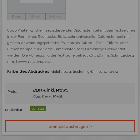
Colop Printer 54 ist ein selbstfärbender Datumstempel mit den Textzeichen 
in der Form eines Rechtecks. Es ist sehr universeller Datumstempel mit 
großem Anwendungspotential. Es kann als Datum-, Text-, Ziffern- oder 
Firmenstempel für diverse Firmendaten oder Firmenlogos verwendet 
werden. Die Abmessung der Textfläche beträgt 50 x 40 mm. Schriftgröße 4 
mm. | www.123stempel.at
Farbe des Abdruckes:
violett, blau, trocken, grün, rot, schwarz
43,85 € inkl. MwSt.
Preis:
36,54 € exkl. MwSt.
vorrätig
erreichbar: