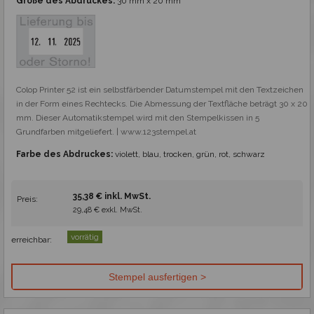
Größe des Abdruckes:
30 mm x 20 mm
Colop Printer 52 ist ein selbstfärbender Datumstempel mit den Textzeichen 
in der Form eines Rechtecks. Die Abmessung der Textfläche beträgt 30 x 20 
mm. Dieser Automatikstempel wird mit den Stempelkissen in 5 
Grundfarben mitgeliefert. | www.123stempel.at
Farbe des Abdruckes:
violett, blau, trocken, grün, rot, schwarz
35,38 € inkl. MwSt.
Preis:
29,48 € exkl. MwSt.
vorrätig
erreichbar: