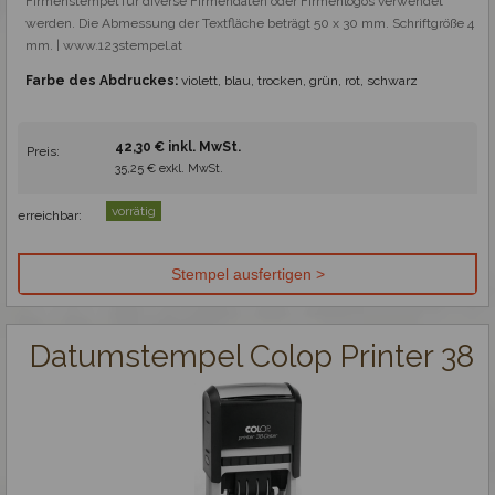
Firmenstempel für diverse Firmendaten oder Firmenlogos verwendet 
werden. Die Abmessung der Textfläche beträgt 50 x 30 mm. Schriftgröße 4 
mm. | www.123stempel.at
Farbe des Abdruckes:
violett, blau, trocken, grün, rot, schwarz
42,30 € inkl. MwSt.
Preis:
35,25 € exkl. MwSt.
vorrätig
erreichbar:
Datumstempel Colop Printer 38