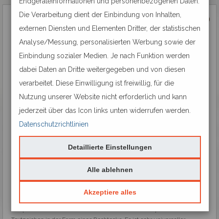
Endgeräteinformationen und personenbezogenen Daten.
Die Verarbeitung dient der Einbindung von Inhalten,
Datumstempel Colop Printer 60
M
externen Diensten und Elementen Dritter, der statistischen
Analyse/Messung, personalisierten Werbung sowie der
Einbindung sozialer Medien. Je nach Funktion werden
dabei Daten an Dritte weitergegeben und von diesen
verarbeitet. Diese Einwilligung ist freiwillig, für die
Nutzung unserer Website nicht erforderlich und kann
jederzeit über das Icon links unten widerrufen werden.
Größe des Abdruckes:
76 mm x 37 mm
Datenschutzrichtlinien
Detaillierte Einstellungen
Alle ablehnen
Akzeptiere alles
Colop Printer 60 M ist ein selbstfärbender Datumstempel mit den 
Funktion