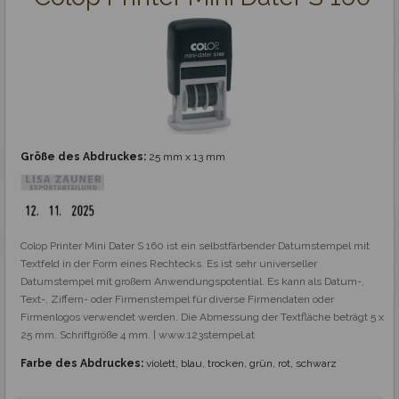
Ziffernstempel mit Text Colop Printer
Datumstempel mit Text Colop Printer
Professionelle Stempel
Stempelplatte
Größe des Abdruckes:
25 mm x 13 mm
Holzstempel und Royal Mark
Colop Printer Mini Dater S 160 ist ein selbstfärbender Datumstempel mit 
Spezialstempel
Textfeld in der Form eines Rechtecks. Es ist sehr universeller 
Datumstempel mit großem Anwendungspotential. Es kann als Datum-, 
Text-, Ziffern- oder Firmenstempel für diverse Firmendaten oder 
Fertigstempel
Firmenlogos verwendet werden. Die Abmessung der Textfläche beträgt 5 x 
25 mm. Schriftgröße 4 mm. | www.123stempel.at
Zubehör
Farbe des Abdruckes:
violett, blau, trocken, grün, rot, schwarz