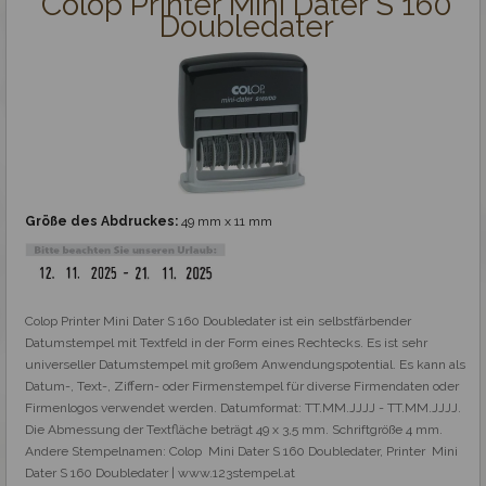
Colop Printer Mini Dater S 160
Doubledater
Größe des Abdruckes:
49 mm x 11 mm
Colop Printer Mini Dater S 160 Doubledater ist ein selbstfärbender 
Datumstempel mit Textfeld in der Form eines Rechtecks. Es ist sehr 
universeller Datumstempel mit großem Anwendungspotential. Es kann als 
Datum-, Text-, Ziffern- oder Firmenstempel für diverse Firmendaten oder 
Firmenlogos verwendet werden. Datumformat: TT.MM.JJJJ - TT.MM.JJJJ. 
Die Abmessung der Textfläche beträgt 49 x 3,5 mm. Schriftgröße 4 mm. 
Andere Stempelnamen: Colop  Mini Dater S 160 Doubledater, Printer  Mini 
Dater S 160 Doubledater | www.123stempel.at