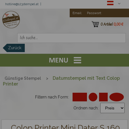
hotline@123stempel.at |
Email:
Passwort:
0 Artikel
0,00 €
Zurück
Registration
Trodat Printy
Datumstempel mit Text Colop
Günstige Stempel
>
Printer
Günstige Stempel
Filtern nach Form:
Ordnen nach:
Trodat Imprint
Colop Printer
Colop Printer Mini Dater S 160