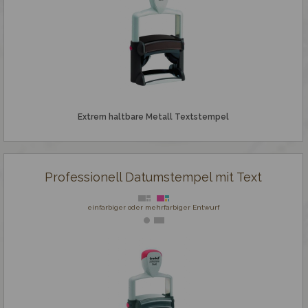
Professionell Datumstempel mit Text
Professionell Ziffernstempel mit Text
Colop Heavy Duty Textstempel
Datumstempel mit Text Colop Heavy Duty
Extrem haltbare Metall Textstempel
Ziffernstempel Colop Heavy Duty
Stempelplatte
Professionell Datumstempel mit Text
Holzstempel und Royal Mark
einfarbiger oder mehrfarbiger Entwurf
Spezialstempel
Fertigstempel