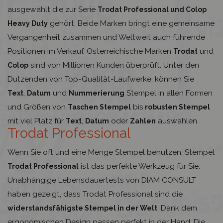
ausgewählt die zur Serie
Trodat Professional und Colop
gehört. Beide Marken bringt eine gemeinsame
Heavy Duty
Vergangenheit zusammen und Weltweit auch führende
Positionen im Verkauf. Österreichische Marken
und
Trodat
sind von Millionen Kunden überprüft. Unter den
Colop
Dutzenden von Top-Qualität-Laufwerke, können Sie
,
und
Stempel in allen Formen
Text
Datum
Nummerierung
und Größen von
bis
Taschen Stempel
robusten Stempel
mit viel Platz für
,
oder
auswählen.
Text
Datum
Zahlen
Trodat Professional
Wenn Sie oft und eine Menge Stempel benutzen, Stempel
ist das perfekte Werkzeug für Sie.
Trodat Professional
Unabhängige Lebensdauertests von DIAM CONSULT
haben gezeigt, dass Trodat Professional sind die
. Dank dem
widerstandsfähigste Stempel in der Welt
ergonomischen Design passen perfekt in der Hand. Die