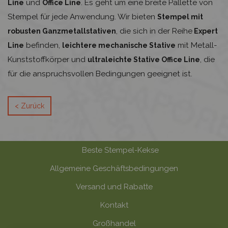
und
. Es geht um eine breite Pallette von
Line
Office Line
Stempel für jede Anwendung. Wir bieten
Stempel mit
, die sich in der Reihe
robusten Ganzmetallstativen
Expert
befinden,
mit Metall-
Line
leichtere mechanische Stative
Kunststoffkörper und
, die
ultraleichte Stative Office Line
für die anspruchsvollen Bedingungen geeignet ist.
< Zurück
Beste Stempel-Kekse
Allgemeine Geschäftsbedingungen
Versand und Rabatte
Kontakt
Großhandel