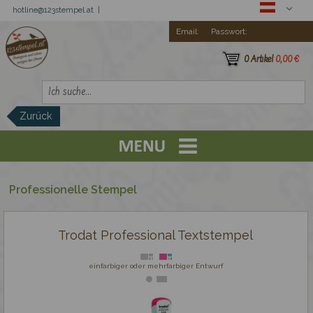
hotline@123stempel.at |
Email:
Passwort:
0 Artikel
0,00 €
Zurück
Registration
Trodat Printy
Professionelle Stempel
Günstige Stempel
Trodat Professional Textstempel
einfarbiger oder mehrfarbiger Entwurf
Professionelle Stempel
Trodat Professional Textstempel