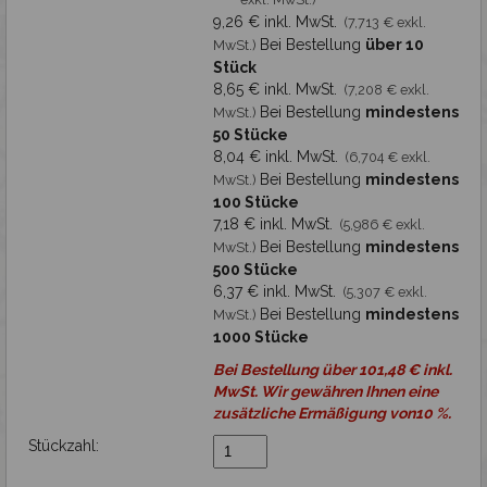
Tassen Thermoflaschen und Flachmänner
9,26 € inkl. MwSt.
(7,713 € exkl.
Bei Bestellung
über 10
MwSt.)
Holzbild - Fotogravur
Stück
8,65 € inkl. MwSt.
(7,208 € exkl.
Holzkassetten für Wein
Bei Bestellung
mindestens
MwSt.)
Weitere Holzprodukte
50 Stücke
8,04 € inkl. MwSt.
(6,704 € exkl.
Schreiber
Bei Bestellung
mindestens
MwSt.)
100 Stücke
Schilder Namensschilder Marken
7,18 € inkl. MwSt.
(5,986 € exkl.
Bei Bestellung
mindestens
MwSt.)
Hundemarken
500 Stücke
6,37 € inkl. MwSt.
(5,307 € exkl.
Sportauszeichnungen - Trophäen - Pokale
Bei Bestellung
mindestens
MwSt.)
1000 Stücke
Bierdeckel aus Holz
Bei Bestellung über 101,48 € inkl.
Medaillen
MwSt. Wir gewähren Ihnen eine
zusätzliche Ermäßigung von10 %.
Taschenmesser mit Gravur
Stückzahl:
Plaketten