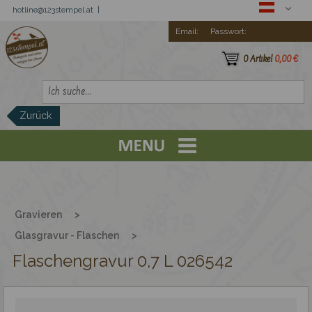
hotline@123stempel.at |
Email:
Passwort:
0 Artikel
0,00 €
Zurück
Registration
Trodat Printy
Gravieren
>
Günstige Stempel
Glasgravur - Flaschen
>
Flaschengravur 0,7 L 026542
Professionelle Stempel