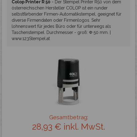
Ziffernstempel mit Text Colop Printer
Colop Printer R 50
-
Der Stempel Printer R50 von dem
österreichischen Hersteller COLOP ist ein runder
Datumstempel mit Text Colop Printer
selbstfärbender Firmen-Automatikstempel, geeignet für
diverse Firmendaten oder Firmenlogos. Sehr
lohnenswert für jedes Büro oder für unterwegs als
Professionelle Stempel
Taschenstempel. Durchmesser - groß: Φ 50 mm. |
www.123Stempel.at
Stempelplatte
Holzstempel und Royal Mark
Spezialstempel
Fertigstempel
Gesamtbetrag:
Zubehör
28,93 € inkl. MwSt.