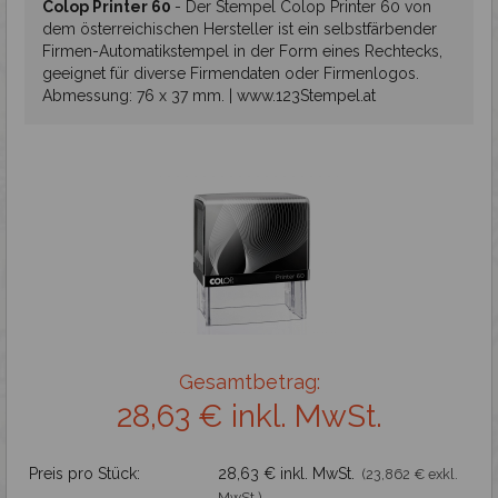
Ziffernstempel mit Text Colop Printer
Colop Printer 60
-
Der Stempel Colop Printer 60 von
dem österreichischen Hersteller ist ein selbstfärbender
Datumstempel mit Text Colop Printer
Firmen-Automatikstempel in der Form eines Rechtecks,
geeignet für diverse Firmendaten oder Firmenlogos.
Abmessung: 76 x 37 mm. | www.123Stempel.at
Professionelle Stempel
Stempelplatte
Holzstempel und Royal Mark
Spezialstempel
Fertigstempel
Gesamtbetrag:
28,63 € inkl. MwSt.
Zubehör
Preis pro Stück:
28,63 € inkl. MwSt.
(23,862 € exkl.
MwSt.)