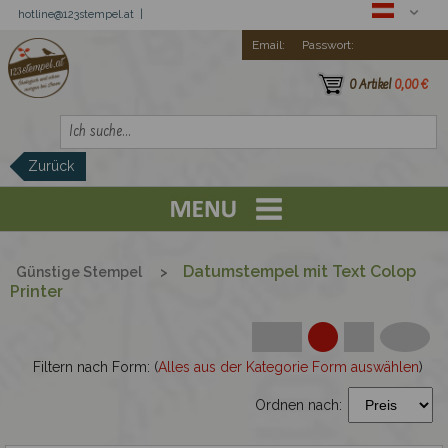
hotline@123stempel.at |
Email:
Passwort:
0 Artikel
0,00 €
Zurück
Registration
Trodat Printy
Datumstempel mit Text Colop
Günstige Stempel
>
Printer
Günstige Stempel
Filtern nach Form: (
Alles aus der Kategorie Form auswählen
)
Trodat Imprint
Ordnen nach:
Colop Printer