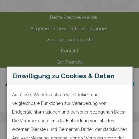
Beste Stempel-Kekse
Allgemeine Geschäftsbedingungen
Versand und Rabatte
Kontakt
Großhandel
Zahlungsmethode
Einwilligung zu Cookies & Daten
Auf dieser Website nutzen wir Cookies und
vergleichbare Funktionen zur Verarbeitung von
Endgeräteinformationen und personenbezogenen Daten.
Die Verarbeitung dient der Einbindung von Inhalten,
externen Diensten und Elementen Dritter, der statistischen
Analyse/Messung, personalisierten Werbung sowie der