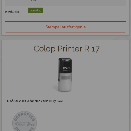
Gravieren
vorrätig
erreichbar:
Colop Printer R 17
Größe des Abdruckes:
Φ 17 mm