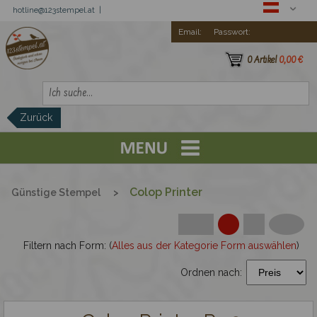
hotline@123stempel.at |
Email:
Passwort:
0 Artikel
0,00 €
Zurück
Registration
Trodat Printy
Colop Printer
Günstige Stempel
>
Günstige Stempel
Filtern nach Form: (
Alles aus der Kategorie Form auswählen
)
Trodat Imprint
Ordnen nach:
Colop Printer