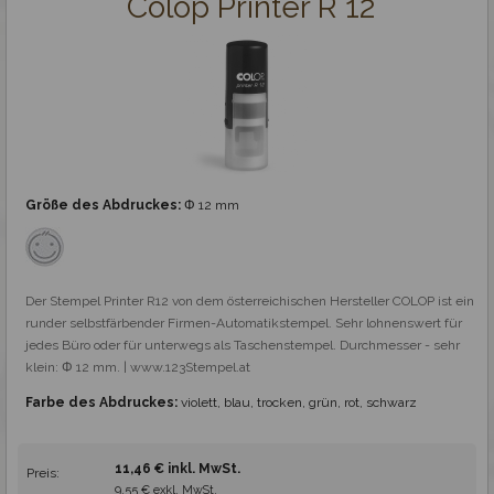
Colop Printer R 12
Ziffernstempel mit Text Colop Printer
Datumstempel mit Text Colop Printer
Professionelle Stempel
Stempelplatte
Größe des Abdruckes:
Φ 12 mm
Holzstempel und Royal Mark
Der Stempel Printer R12 von dem österreichischen Hersteller COLOP ist ein 
Spezialstempel
runder selbstfärbender Firmen-Automatikstempel. Sehr lohnenswert für 
jedes Büro oder für unterwegs als Taschenstempel. Durchmesser - sehr 
klein: Φ 12 mm. | www.123Stempel.at
Fertigstempel
Farbe des Abdruckes:
violett, blau, trocken, grün, rot, schwarz
Zubehör
11,46 € inkl. MwSt.
Preis:
9,55 € exkl. MwSt.